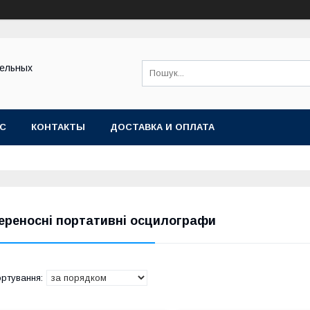
тельных
АС
КОНТАКТЫ
ДОСТАВКА И ОПЛАТА
ереносні портативні осцилографи