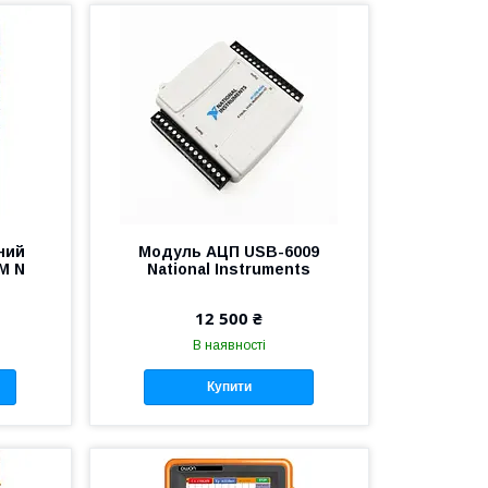
ний
Модуль АЦП USB-6009
M N
National Instruments
12 500 ₴
В наявності
Купити