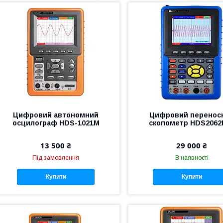
Цифровий автономний
Цифровий перенос
осцилограф HDS-1021M
скопометр HDS2062
13 500 ₴
29 000 ₴
Під замовлення
В наявності
Купити
Купити