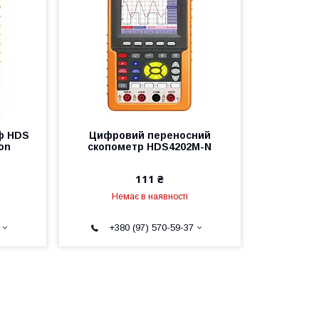
ф HDS
Цифровий переносний
on
скопометр HDS4202M-N
111 ₴
Немає в наявності
+380 (97) 570-59-37