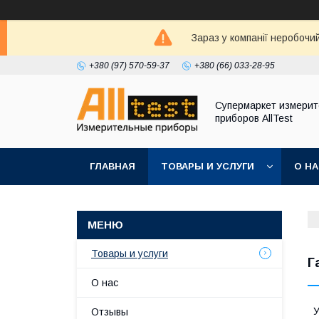
Зараз у компанії неробочи
+380 (97) 570-59-37
+380 (66) 033-28-95
Супермаркет измери
приборов AllTest
ГЛАВНАЯ
ТОВАРЫ И УСЛУГИ
О Н
Товары и услуги
Г
О нас
У
Отзывы