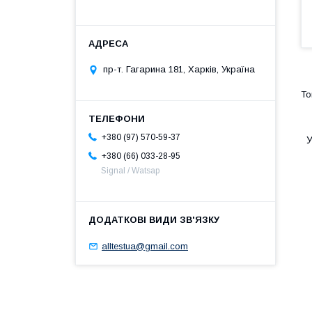
пр-т. Гагарина 181, Харків, Україна
+380 (97) 570-59-37
У
+380 (66) 033-28-95
Signal / Watsap
alltestua@gmail.com