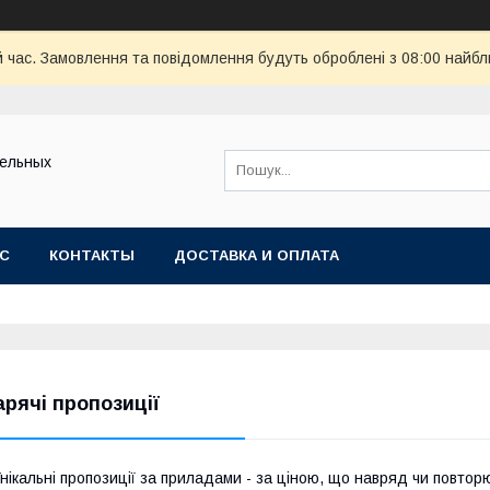
й час. Замовлення та повідомлення будуть оброблені з 08:00 найбл
тельных
АС
КОНТАКТЫ
ДОСТАВКА И ОПЛАТА
арячі пропозиції
нікальні пропозиції за приладами - за ціною, що навряд чи повтор