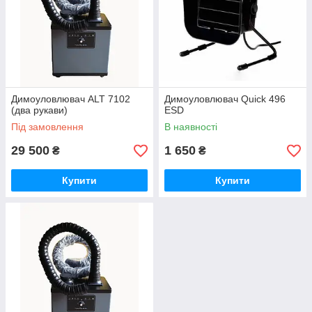
Димоуловлювач ALT 7102
Димоуловлювач Quick 496
(два рукави)
ESD
Під замовлення
В наявності
29 500
1 650
₴
₴
Купити
Купити