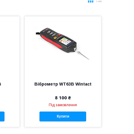
B
Віброметр WT63B Wintact
8 100 ₴
Під замовлення
Купити