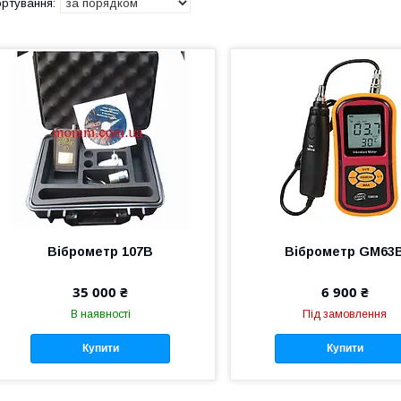
Віброметр 107В
Віброметр GM63
35 000 ₴
6 900 ₴
В наявності
Під замовлення
Купити
Купити