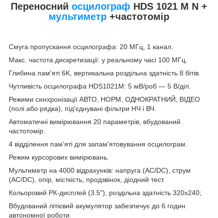
Переносний
осцилограф
HDS 1021 M N +
мультиметр
+частотомір
Смуга пропускання осцилографа: 20 МГц, 1 канал.
Макс. частота дискретизації: у реальному часі 100 МГц.
Глибина пам'яті 6K, вертикальна роздільна здатність 8 бітів.
Чутливість осцилографа HDS1021M: 5 мВ/роб — 5 В/діл.
Режими синхронізації АВТО, НОРМ, ОДНОКРАТНИЙ, ВІДЕО
(полі або рядка), під'єднувані фільтри НЧ і ВЧ.
Автоматичні вимірювання 20 параметрів, вбудований
частотомір.
4 відділення пам'яті для запам'ятовування осцилограм.
Режим курсорових вимірювань.
Мультиметр на 4000 відрахунків: напруга (AC/DC), струм
(AC/DC), опір, місткість, продзвінок, діодний тест.
Кольоровий РК-дисплей (3.5"), роздільна здатність 320x240;
Вбудований літієвий акумулятор забезпечує до 6 годин
автономної роботи.