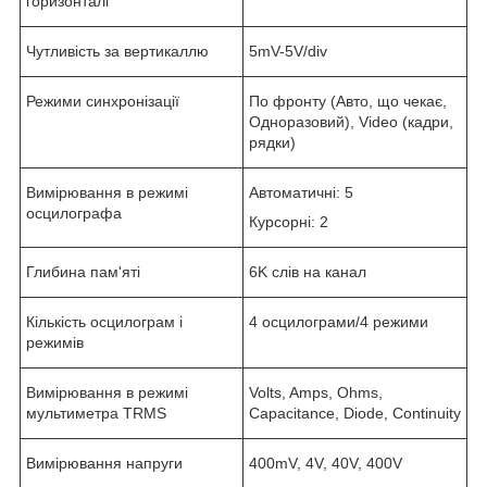
горизонталі
Чутливість за вертикаллю
5mV-5V/div
Режими синхронізації
По фронту (Авто, що чекає,
Одноразовий), Video (кадри,
рядки)
Вимірювання в режимі
Автоматичні: 5
осцилографа
Курсорні: 2
Глибина пам'яті
6K слів на канал
Кількість осцилограм і
4 осцилограми/4 режими
режимів
Вимірювання в режимі
Volts, Amps, Ohms,
мультиметра TRMS
Capacitance, Diode, Continuity
Вимірювання напруги
400mV, 4V, 40V, 400V