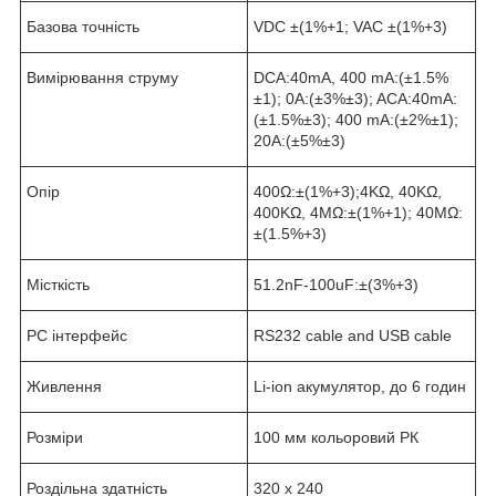
Базова точність
VDC ±(1%+1; VAC ±(1%+3)
Вимірювання струму
DCA:40mA, 400 mA:(±1.5%
±1); 0A:(±3%±3); ACA:40mA:
(±1.5%±3); 400 mA:(±2%±1);
20A:(±5%±3)
Опір
400Ω:±(1%+3);4KΩ, 40KΩ,
400KΩ, 4MΩ:±(1%+1); 40MΩ:
±(1.5%+3)
Місткість
51.2nF-100uF:±(3%+3)
PC інтерфейс
RS232 cable and USB cable
Живлення
Li-ion акумулятор, до 6 годин
Розміри
100 мм кольоровий РК
Роздільна здатність
320 x 240