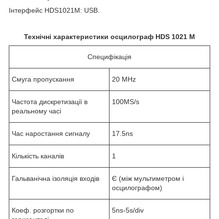
Інтерфейс HDS1021M: USB.
Технічні характеристики осцилограф HDS 1021 M
Специфікація
Смуга пропускання
20 MHz
Частота дискретизації в
100MS/s
реальному часі
Час наростання сигналу
17.5ns
Кількість каналів
1
Гальванічна ізоляція входів
Є (між мультиметром і
осцилографом)
Коеф. розгортки по
5ns-5s/div