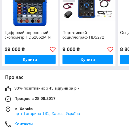
Цифровий переносний
Портативний
Осц
скопометр HDS2062M N
осциллограф HDS272
29 000
9 000
8 8
₴
₴
Купити
Купити
Про нас
98% позитивних з 43 відгуків за рік
Працює з 28.08.2017
м. Харків
пр-т. Гагарина 181, Харків, Україна
Контакти