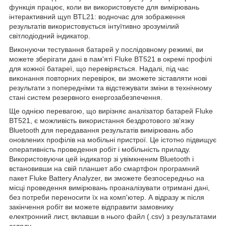
функція працює, коли ви використовуєте для вимірювань
інтерактивний щуп BTL21: водночас для зображення
результатів використовується інтуїтивно зрозумілий
світлодіодний індикатор.
Виконуючи тестування батарей у послідовному режимі, ви
можете зберігати дані в пам'яті Fluke BT521 в окремі профілі
для кожної батареї, що перевіряється. Надалі, під час
виконання повторних перевірок, ви зможете зіставляти нові
результати з попередніми та відстежувати зміни в технічному
стані систем резервного енергозабезпечення.
Ще однією перевагою, що вирізняє аналізатор батарей Fluke
BT521, є можливість використання бездротового зв'язку
Bluetooth для передавання результатів вимірювань або
оновлених профілів на мобільні пристрої. Це істотно підвищує
оперативність проведення робіт і мобільність приладу.
Використовуючи цей індикатор зі увімкненим Bluetooth і
встановивши на свій планшет або смартфон програмний
пакет Fluke Battery Analyzer, ви зможете безпосередньо на
місці проведення вимірювань проаналізувати отримані дані,
без потреби переносити їх на комп'ютер. А відразу ж після
закінчення робіт ви можете відправити замовнику
електронний лист, вклавши в нього файл (.csv) з результатами