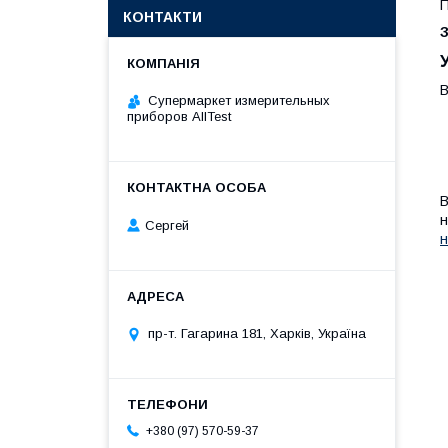
П
КОНТАКТИ
В
Супермаркет измерительных
приборов AllTest
В
н
Сергей
н
пр-т. Гагарина 181, Харків, Україна
+380 (97) 570-59-37