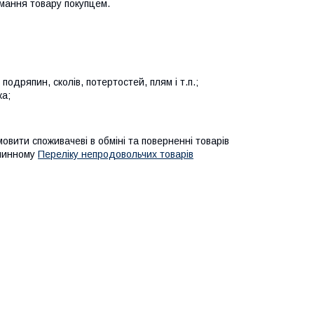
мання товару покупцем.
подряпин, сколів, потертостей, плям і т.п.;
ка;
мовити споживачеві в обміні та поверненні товарів
 чинному
Переліку непродовольчих товарів