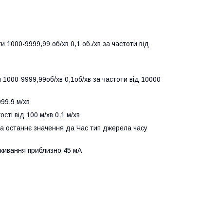
и 1000-9999,99 об/хв 0,1 об./хв за частоти від
и 1000-9999,99об/хв 0,1об/хв за частоти від 10000
99,9 м/хв
сті від 100 м/хв 0,1 м/хв
а останнє значення да Час тип джерела часу
живання приблизно 45 мА