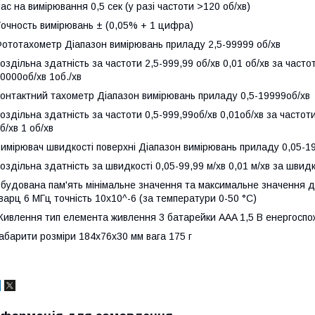
ас на вимірювання 0,5 сек (у разі частоти >120 об/хв)
очноcть вимірювань ± (0,05% + 1 цифра)
ототахометр Діапазон вимірювань приладу 2,5-99999 об/хв
оздільна здатність за частоти 2,5-999,99 об/хв 0,01 об/хв за частот
0000об/хв 1об./хв
онтактний тахометр Діапазон вимірювань приладу 0,5-19999об/хв
оздільна здатність за частоти 0,5-999,99об/хв 0,01об/хв за частот
б/хв 1 об/хв
имірювач швидкості поверхні Діапазон вимірювань приладу 0,05-19
оздільна здатність за швидкості 0,05-99,99 м/хв 0,01 м/хв за швидко
будована пам'ять мінімальне значення та максимальне значення д
варц 6 МГц точність 10x10^-6 (за температури 0-50 °C)
ивлення тип елемента живлення 3 батарейки AAA 1,5 В енергоспо
абарити розміри 184x76x30 мм вага 175 г