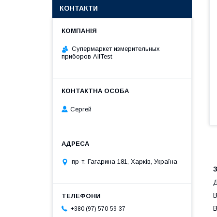
КОНТАКТИ
Супермаркет измерительных
приборов AllTest
Сергей
пр-т. Гагарина 181, Харків, Україна
З
Д
В
В
+380 (97) 570-59-37