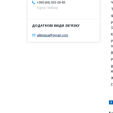
Ч
+380 (66) 033-28-95
Signal / Watsap
Т
Ф
Р
1
К
alltestua@gmail.com
Р
о
В
Р
В
к
Ж
Г