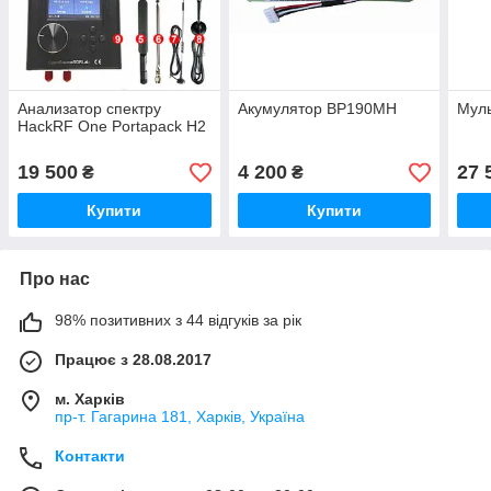
Анализатор спектру
Акумулятор BP190MH
Муль
HackRF One Portapack H2
19 500
4 200
27 
₴
₴
Купити
Купити
Про нас
98% позитивних з 44 відгуків за рік
Працює з 28.08.2017
м. Харків
пр-т. Гагарина 181, Харків, Україна
Контакти