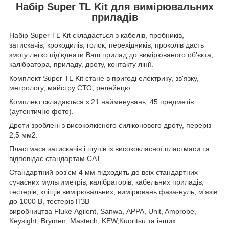
Набір Super TL Kit для вимірювальних
приладів
Набір Super TL Kit складається з кабелів, пробників,
затискачів, крокодилів, голок, перехідників, проколів дасть
змогу легко під'єднати Ваш прилад до вимірюваного об'єкта,
калібратора, приладу, дроту, контакту лінії.
Комплект Super TL Kit стане в пригоді електрику, зв'язку,
метрологу, майстру СТО, релейнцю.
Комплект складається з 21 найменувань, 45 предметів
(аутентично фото).
Дроти зроблені з високоякісного силіконового дроту, переріз
2,5 мм2.
Пластмаса затискачів і щупів із висококласної пластмаси та
відповідає стандартам CAT.
Стандартний роз'єм 4 мм підходить до всіх стандартних
сучасних мультиметрів, калібраторів, кабельних приладів,
тестерів, кліщів вимірювальних, вимірювань фаза-нуль, м'язів
до 1000 В, тестерів ПЗВ
виробництва Fluke Agilent, Sanwa, APPA, Unit, Amprobe,
Keysight, Brymen, Mastech, KEW,Kuoritsu та інших.