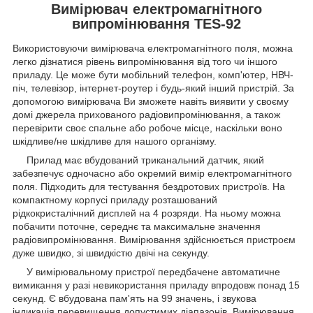
Вимірювач електромагнітного
випромінювання TES-92
Використовуючи вимірювача електромагнітного поля, можна
легко дізнатися рівень випромінювання від того чи іншого
приладу. Це може бути мобільний телефон, комп'ютер, НВЧ-
піч, телевізор, інтернет-роутер і будь-який інший пристрій. За
допомогою вимірювача Ви зможете навіть виявити у своєму
домі джерела прихованого радіовипромінювання, а також
перевірити своє спальне або робоче місце, наскільки воно
шкідливе/не шкідливе для нашого організму.
Прилад має вбудований триканальний датчик, який
забезпечує одночасно або окремий вимір електромагнітного
поля. Підходить для тестування бездротових пристроїв. На
компактному корпусі приладу розташований
рідкокристалічний дисплей на 4 розряди. На ньому можна
побачити поточне, середнє та максимальне значення
радіовипромінювання. Вимірювання здійснюється пристроєм
дуже швидко, зі швидкістю двічі на секунду.
У вимірювальному пристрої передбачене автоматичне
вимикання у разі невикористання приладу впродовж понад 15
секунд. Є вбудована пам'ять на 99 значень, і звукова
індикація перевищення допустимих діапазонів. Вимірювання