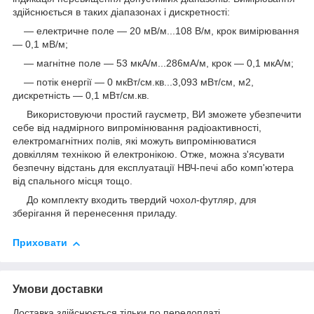
здійснюється в таких діапазонах і дискретності:
— електричне поле — 20 мВ/м...108 В/м, крок вимірювання
— 0,1 мВ/м;
― магнітне поле — 53 мкА/м...286мА/м, крок — 0,1 мкА/м;
― потік енергії — 0 мкВт/см.кв...3,093 мВт/см, м2,
дискретність — 0,1 мВт/см.кв.
Використовуючи простий гаусметр, ВИ зможете убезпечити
себе від надмірного випромінювання радіоактивності,
електромагнітних полів, які можуть випромінюватися
довкіллям технікою й електронікою. Отже, можна з'ясувати
безпечну відстань для експлуатації НВЧ-печі або комп'ютера
від спального місця тощо.
До комплекту входить твердий чохол-футляр, для
зберігання й перенесення приладу.
Приховати
Умови доставки
Доставка здійснюється тільки по передоплаті.