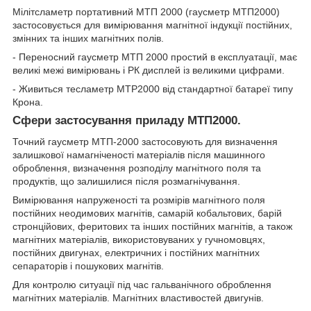
Мілітсламетр портативний МТП 2000 (гаусметр МТП2000)
застосовується для вимірювання магнітної індукції постійних,
змінних та інших магнітних полів.
- Переносний гаусметр МТП 2000 простий в експлуатації, має
великі межі вимірювань і РК дисплей із великими цифрами.
- Живиться тесламетр MTP2000 від стандартної батареї типу
Крона.
Сфери застосування приладу МТП2000.
Точний гаусметр МТП-2000 застосовують для визначення
залишкової намагніченості матеріалів після машинного
оброблення, визначення розподілу магнітного поля та
продуктів, що залишилися після розмагнічування.
Вимірювання напруженості та розмірів магнітного поля
постійних неодимових магнітів, самарій кобальтових, барій
стронційових, феритових та інших постійних магнітів, а також
магнітних матеріалів, використовуваних у гучномовцях,
постійних двигунах, електричних і постійних магнітних
сепараторів і пошукових магнітів.
Для контролю ситуації під час гальванічного оброблення
магнітних матеріалів. Магнітних властивостей двигунів.