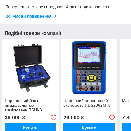
Повернення товару впродовж 14 днів за домовленістю
Всі умови повернення
Подібні товари компанії
Переносний блок
Цифровий переносний
Маг
низьковольтних
скопометр HDS2062M N
вимірювань ПБНІ-3
36 000
29 000
7 8
₴
₴
Купити
Купити