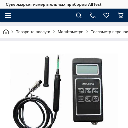
Супермаркет измерительных приборов AllTest
Товари та послуги
Магнітометри
Тесламетр перено