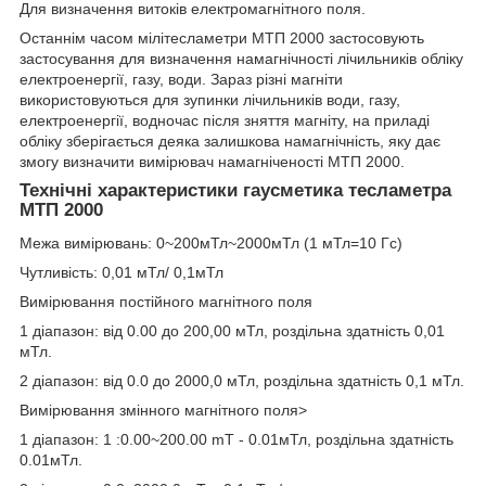
Для визначення витоків електромагнітного поля.
Останнім часом мілітесламетри МТП 2000 застосовують
застосування для визначення намагнічності лічильників обліку
електроенергії, газу, води. Зараз різні магніти
використовуються для зупинки лічильників води, газу,
електроенергії, водночас після зняття магніту, на приладі
обліку зберігається деяка залишкова намагнічність, яку дає
змогу визначити вимірювач намагніченості МТП 2000.
Технічні характеристики гаусметика тесламетра
МТП 2000
Межа вимірювань: 0~200мТл~2000мТл (1 мТл=10 Гс)
Чутливість: 0,01 мТл/ 0,1мТл
Вимірювання постійного магнітного поля
1 діапазон: від 0.00 до 200,00 мТл, роздільна здатність 0,01
мТл.
2 діапазон: від 0.0 до 2000,0 мТл, роздільна здатність 0,1 мТл.
Вимірювання змінного магнітного поля>
1 діапазон: 1 :0.00~200.00 mT - 0.01мТл, роздільна здатність
0.01мТл.