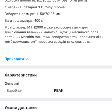
Відносна вологість: від 20 до 80% (без точки роси)
Живлення: батарея 9 В, типу "Крона".
Габаритні розміри: 1150*70*25 мм.
Вага тесламетра: 400 г.
Мілітсламетр МТП2000 може застосовуватися для
вимірювання величини магнітної індукції магнітного поля
постійних магнітів магнітних сепараторів технологічних ліній
комбікормових, олії-пресових заводів та елеваторів.
Приховати
Характеристики
Основні
Виробник
PEAK
Умови доставки