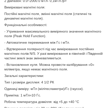
2 діапазон: 0.0~2000.0 мТл- 0,1мТл./p>
Вимірювані магнітні поля:
Постійні магнітні поля, змінні магнітні поля (статичні та
динамічні магнітні поля).
Функціональні особливості:
- Утримання максимального виміряного значення магнітного
поля (Peak Hold Function).
- Автоматичне перемикання між Гс і мТл.
- Відтворення полярності під час вимірювання постійних
магнітних полів N/S. У разі вимірювання в північній і Південній
частині землі знак змінюватиметься.
- Встановлення нуля. Можна провести калібрування «0»
міліметра, якщо немає магнітного поля.
Загальні характеристики:
Тип і розміри дисплея: 4 1/2 РК
Одиниці виміру: мТл (мілітесламетри)/Гс (гаусси).
Примітка: 1 мТл=10 Гс.
Робоча температура довкілля: від +5 до +40 °C