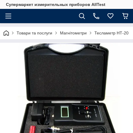
Супермаркет измерительных приборов AllTest
Товари та послуги
Магнітометри
Тесламетр НТ-20