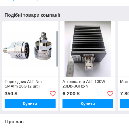
Подібні товари компанії
Перехідник ALT Nm-
Аттенюатор ALT 100W-
Маг
SMAfm 20G (2 шт.)
20Db-3GHz-N
350
6 200
7 8
₴
₴
Купити
Купити
Про нас