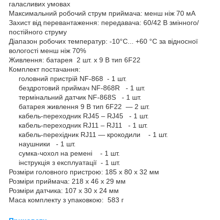
галасливих умовах
Максимальний робочий струм приймача: менш ніж 70 мА
Захист від перевантаження: передавача: 60/42 В змінного/
постійного струму
Діапазон робочих температур: -10°С... +60 °C за відносної
вологості менш ніж 70%
Живлення: батарея 2 шт. х 9 В тип 6F22
Комплект постачання:
головний пристрій NF-868 - 1 шт.
бездротовий приймач NF-868R - 1 шт.
термінальний датчик NF-868S - 1 шт.
батарея живлення 9 В тип 6F22 — 2 шт.
кабель-переходник RJ45 – RJ45 - 1 шт.
кабель-переходник RJ11 – RJ11 - 1 шт.
кабель-перехідник RJ11 — крокодили - 1 шт.
наушники - 1 шт.
сумка-чохол на ремені - 1 шт.
інструкція з експлуатації - 1 шт.
Розміри головного пристрою: 185 х 80 х 32 мм
Розміри приймача: 218 х 46 х 29 мм
Розміри датчика: 107 х 30 х 24 мм
Маса комплекту з упаковкою: 583 г