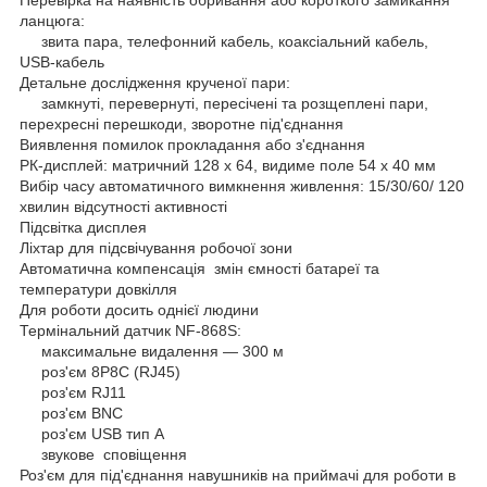
Перевірка на наявність обривання або короткого замикання
ланцюга:
звита пара, телефонний кабель, коаксіальний кабель,
USB-кабель
Детальне дослідження крученої пари:
замкнуті, перевернуті, пересічені та розщеплені пари,
перехресні перешкоди, зворотне під'єднання
Виявлення помилок прокладання або з'єднання
РК-дисплей: матричний 128 х 64, видиме поле 54 х 40 мм
Вибір часу автоматичного вимкнення живлення: 15/30/60/ 120
хвилин відсутності активності
Підсвітка дисплея
Ліхтар для підсвічування робочої зони
Автоматична компенсація змін ємності батареї та
температури довкілля
Для роботи досить однієї людини
Термінальний датчик NF-868S:
максимальне видалення — 300 м
роз'єм 8P8C (RJ45)
роз'єм RJ11
роз'єм BNC
роз'єм USB тип А
звукове сповіщення
Роз'єм для під'єднання навушників на приймачі для роботи в