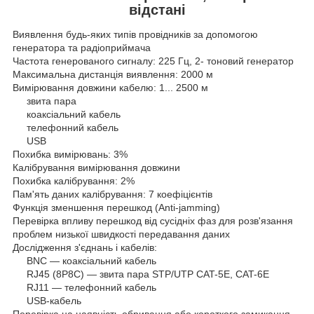
відстані
Виявлення будь-яких типів провідників за допомогою
генератора та радіоприймача
Частота генерованого сигналу: 225 Гц, 2- тоновий генератор
Максимальна дистанція виявлення: 2000 м
Вимірювання довжини кабелю: 1... 2500 м
звита пара
коаксіальний кабель
телефонний кабель
USB
Похибка вимірювань: 3%
Калібрування вимірювання довжини
Похибка калібрування: 2%
Пам'ять даних калібрування: 7 коефіцієнтів
Функція зменшення перешкод (Anti-jamming)
Перевірка впливу перешкод від сусідніх фаз для розв'язання
проблем низької швидкості передавання даних
Дослідження з'єднань і кабелів:
BNC — коаксіальний кабель
RJ45 (8P8C) — звита пара STP/UTP CAT-5E, CAT-6E
RJ11 — телефонний кабель
USB-кабель