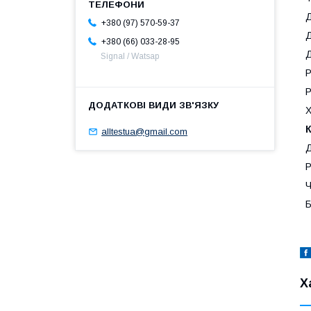
Д
+380 (97) 570-59-37
Д
+380 (66) 033-28-95
Д
Signal / Watsap
Р
Р
Х
alltestua@gmail.com
Д
Р
Ч
Б
Х