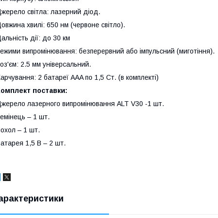
жерело світла: лазерний діод.
овжина хвилі: 650 нм (червоне світло).
альність дії: до 30 км
ежими випромінювання: безперервний або імпульсний (миготіння).
оз'єм: 2.5 мм універсальний.
арчування: 2 батареї AAA по 1,5 Ст. (в комплекті)
Комплект поставки:
жерело лазерного випромінювання ALT V30 -1 шт.
емінець – 1 шт.
охол – 1 шт.
атарея 1,5 В – 2 шт.
арактеристики