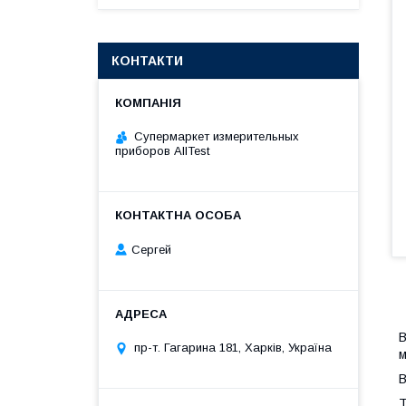
КОНТАКТИ
Супермаркет измерительных
приборов AllTest
Сергей
В
пр-т. Гагарина 181, Харків, Україна
м
В
Т