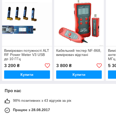
Вимірювач потужності ALT
Кабельний тестер NF-868,
Вимі
RF Power Meter V3 USB
вимірювач відстані
анте
до 10 ГГц
МГц.
3 200
3 800
5 3
₴
₴
Купити
Купити
Про нас
98% позитивних з 43 відгуків за рік
Працює з 28.08.2017