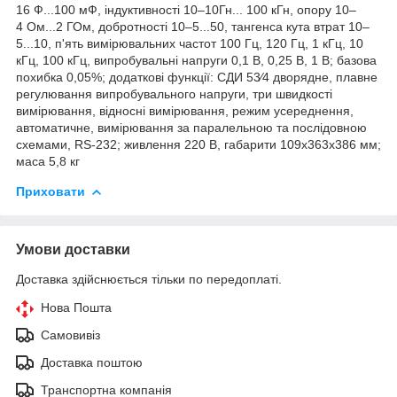
16
Ф...100 мФ, індуктивності 10
–10
Гн... 100 кГн, опору 10
–
4
Ом...2 ГОм, добротності 10
–5
...50, тангенса кута втрат 10
–
5
...10, п'ять вимірювальних частот 100 Гц, 120 Гц, 1 кГц, 10
кГц, 100 кГц, випробувальні напруги 0,1 В, 0,25 В, 1 В; базова
похибка 0,05%; додаткові функції: СДИ 53⁄4 дворядне, плавне
регулювання випробувального напруги, три швидкості
вимірювання, відносні вимірювання, режим усереднення,
автоматичне, вимірювання за паралельною та послідовною
схемами, RS-232; живлення 220 В, габарити 109х363х386 мм;
маса 5,8 кг
Приховати
Умови доставки
Доставка здійснюється тільки по передоплаті.
Нова Пошта
Самовивіз
Доставка поштою
Транспортна компанія