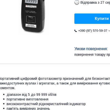
Відправка з 27 се
Купити
+380 (97) 570-59-37
повернення товару п
ортативний цифровий фототахометр призначений для безконтактн
ажкодоступних вузлах і агрегатах, а також для вимірювання кутови
оментом.
діапазон від 5 до 99 999 об/хв
портативне виготовлення
висококонтрастний рідкокристалічний індикатор
пам'ять виміряних значень