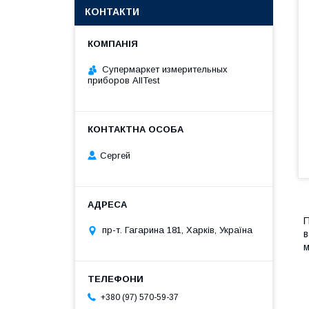
КОНТАКТИ
Супермаркет измерительных
приборов AllTest
Сергей
П
пр-т. Гагарина 181, Харків, Україна
в
м
+380 (97) 570-59-37