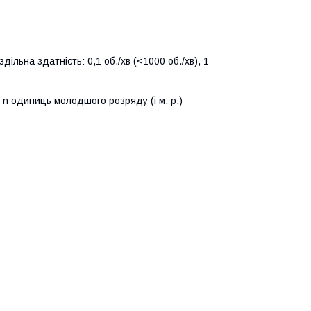
ільна здатність: 0,1 об./хв (<1000 об./хв), 1
 n одиниць молодшого розряду (і м. р.)