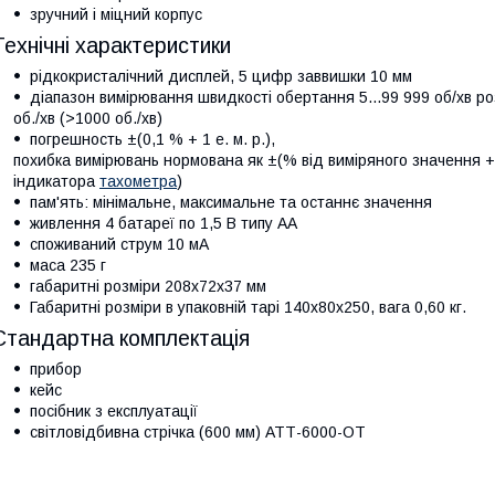
зручний і міцний корпус
Технічні характеристики
рідкокристалічний дисплей, 5 цифр заввишки 10 мм
діапазон вимірювання швидкості обертання 5...99 999 об/хв розд
об./хв (>1000 об./хв)
погрешность ±(0,1 % + 1 е. м. р.),
похибка вимірювань нормована як ±(% від виміряного значення +
індикатора
тахометра
)
пам'ять: мінімальне, максимальне та останнє значення
живлення 4 батареї по 1,5 В типу АА
споживаний струм 10 мА
маса 235 г
габаритні розміри 208x72x37 мм
Габаритні розміри в упаковній тарі 140х80х250, вага 0,60 кг.
Стандартна комплектація
прибор
кейс
посібник з експлуатації
світловідбивна стрічка (600 мм) АТТ-6000-ОТ