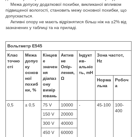
Межа допуску додаткової похибки, викликаної впливом
підвищеної вологості, становить межу основної похибки, що
допускається.
Активні опору не мають відрізнятися більш ніж на ±2% від
зазначених у таблиці та на приладі.
Вольтметр
Е545
Клас
Межа
Кінцев
Актив
Індукт
Зона частот,
точно
допус
е
не
ив-
Hz
сті
ку
значен
Опір-
альніс
основ
ня
лення,
ть, mH
ної
діапаз
Ω
Норма
Робоч
похиб
ону
льна
а
ки, %
вимір
ювань
0,5
± 0,5
75 V
10000
-
45-100
100-
400
150 V
20000
300 V
40000
450 V
60000