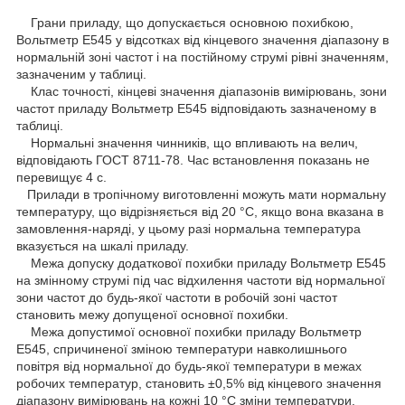
Грани приладу, що допускається основною похибкою,
Вольтметр Е545 у відсотках від кінцевого значення діапазону в
нормальній зоні частот і на постійному струмі рівні значенням,
зазначеним у таблиці.
Клас точності, кінцеві значення діапазонів вимірювань, зони
частот приладу Вольтметр Е545 відповідають зазначеному в
таблиці.
Нормальні значення чинників, що впливають на велич,
відповідають ГОСТ 8711-78. Час встановлення показань не
перевищує 4 с.
Прилади в тропічному виготовленні можуть мати нормальну
температуру, що відрізняється від 20 °C, якщо вона вказана в
замовлення-наряді, у цьому разі нормальна температура
вказується на шкалі приладу.
Межа допуску додаткової похибки приладу Вольтметр Е545
на змінному струмі під час відхилення частоти від нормальної
зони частот до будь-якої частоти в робочій зоні частот
становить межу допущеної основної похибки.
Межа допустимої основної похибки приладу Вольтметр
Е545, спричиненої зміною температури навколишнього
повітря від нормальної до будь-якої температури в межах
робочих температур, становить ±0,5% від кінцевого значення
діапазону вимірювань на кожні 10 °C зміни температури.