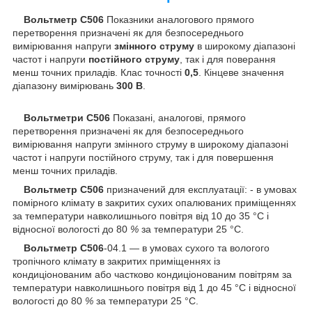
Вольтметр С506
Показники аналогового прямого
перетворення призначені як для безпосереднього
вимірювання напруги
змінного струму
в широкому діапазоні
частот і напруги
постійного струму
, так і для поверання
менш точних приладів. Клас точності
0,5
. Кінцеве значення
діапазону вимірювань
300 В
.
Вольтметри С506
Показані, аналогові, прямого
перетворення призначені як для безпосереднього
вимірювання напруги змінного струму в широкому діапазоні
частот і напруги постійного струму, так і для повершення
менш точних приладів.
Вольтметр С506
призначений для експлуатації: - в умовах
помірного клімату в закритих сухих опалюваних приміщеннях
за температури навколишнього повітря від 10 до 35 °C і
відносної вологості до 80
%
за температури 25 °C.
Вольтметр С506
-04.1 — в умовах сухого та вологого
тропічного клімату в закритих приміщеннях із
кондиціонованим або частково кондиціонованим повітрям за
температури навколишнього повітря від 1 до 45 °C і відносної
вологості до 80
%
за температури 25 °C.