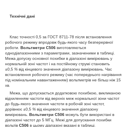
Технічні дані
Клас точності 0,5 за ГОСТ 8711-78 після встановлення
робочого режиму впродовж будь-якого часу безперервної
роботи.
Вольтметри С506
виготовляються
однодіапазонними з параметрами, зазначеними в таблиці.
Межа допуску основної похибки в діапазоні вимірювань у
нормальній зоні частот і на постійному струмі становить
±0,5
%
від кінцевого значення діапазону вимірювань. Час
встановлення робочого режиму (час попереднього нагрівання
під номінальним навантаженням) вольтметрів не більш ніж 15
хв
.
Межа, що допускається додатковою похибкою, викликаною
відхиленням частоти від верхніх меж нормальної зони частот
до будь-якого значення частоти в робочій зоні частот,
дорівнює ±0,5
%
від кінцевого значення діапазону
вимірювань.
Вольтметри С506
можуть бути використані в
діапазоні частот до 5 МГц. Межі для допускання похибки
вольтів
С506
в цьому діапазоні вказані в таблиці.