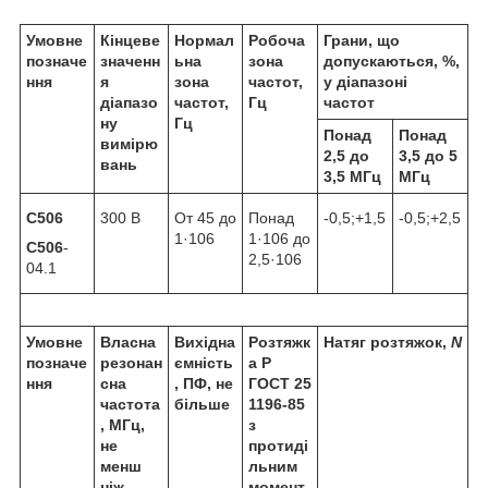
Умовне
Кінцеве
Нормал
Робоча
Грани, що
позначе
значенн
ьна
зона
допускаються, %,
ння
я
зона
частот,
у діапазоні
діапазо
частот,
Гц
частот
ну
Гц
Понад
Понад
вимірю
2,5 до
3,5 до 5
вань
3,5 МГц
МГц
С506
300 В
От 45 до
Понад
-0,5;+1,5
-0,5;+2,5
1·10
6
1·10
6
до
С506
-
2,5·10
6
04.1
Умовне
Власна
Вихідна
Розтяжк
Натяг розтяжок,
N
позначе
резонан
ємність
а Р
ння
сна
, ПФ, не
ГОСТ 25
частота
більше
1196-85
, МГц,
з
не
протиді
менш
льним
ніж
момент