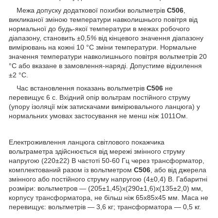
Межа допуску додаткової похибки вольтметрів
С506
,
викликаної зміною температури навколишнього повітря від
нормальної до будь-якої температури в межах робочого
діапазону, становить ±0,5
%
від кінцевого значення діапазону
вимірювань на кожні 10 °C зміни температури. Нормальне
значення температури навколишнього повітря вольтметрів 20
°C або вказане в замовлення-наряді. Допустиме відхилення
±2 °C.
Час встановлення показань вольтметрів
С506
не
перевищує 6 с. Вхідний опір вольтрам постійного струму
(упору ізоляції між затискачами вимірювального ланцюга) у
нормальних умовах застосування не менш ніж 10
11
Ом.
Електроживлення ланцюга світлового покажчика
вольтраметра здійснюється від мережі змінного струму
напругою (220±22) В частоті 50-60 Гц через трансформатор,
комплектований разом із вольтметром
С506
, або від джерела
змінного або постійного струму напругою (4±0,4) В. Габаритні
розміри: вольтметров — (205±1,45)х(290±1,6)х(135±2,0) мм,
корпусу трансформатора, не більш ніж 65x85x45 мм. Маса не
перевищує: вольтметрів — 3,6 кг; трансформатора — 0,5 кг.