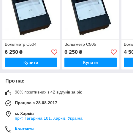
Вольтметр С504
Вольтметр С505
Воль
6 250
6 250
4 5
₴
₴
Купити
Купити
Про нас
98% позитивних з 42 відгуків за рік
Працює з 28.08.2017
м. Харків
пр-т. Гагарина 181, Харків, Україна
Контакти