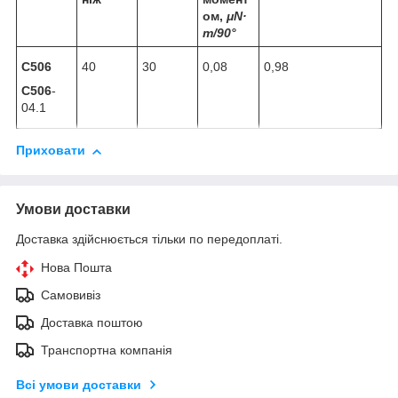
ом,
μ
N
·
m/90
°
С506
40
30
0,08
0,98
С506
-
04.1
Приховати
Умови доставки
Доставка здійснюється тільки по передоплаті.
Нова Пошта
Самовивіз
Доставка поштою
Транспортна компанія
Всі умови доставки