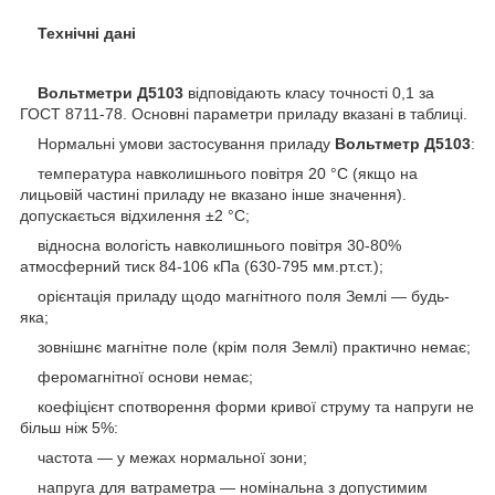
Технічні дані
Вольтметри Д5103
відповідають класу точності 0,1 за
ГОСТ 8711-78. Основні параметри приладу вказані в таблиці.
Нормальні умови застосування приладу
Вольтметр Д5103
:
температура навколишнього повітря 20 °C (якщо на
лицьовій частині приладу не вказано інше значення).
допускається відхилення ±2 °C;
відносна вологість навколишнього повітря 30-80%
атмосферний тиск 84-106 кПа (630-795 мм.рт.ст.);
орієнтація приладу щодо магнітного поля Землі — будь-
яка;
зовнішнє магнітне поле (крім поля Землі) практично немає;
феромагнітної основи немає;
коефіцієнт спотворення форми кривої струму та напруги не
більш ніж 5%:
частота — у межах нормальної зони;
напруга для ватраметра — номінальна з допустимим