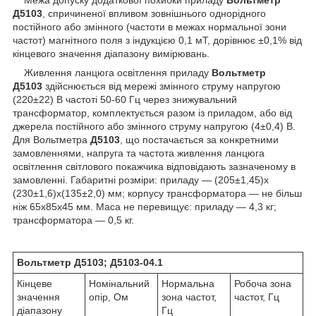
Межа допуску додаткової похибки приладу
Вольтметр
Д5103
, спричиненої впливом зовнішнього однорідного
постійного або змінного (частоти в межах нормальної зони
частот) магнітного поля з індукцією 0,1 мТ, дорівнює ±0,1% від
кінцевого значення діапазону вимірювань.
Живлення ланцюга освітлення приладу
Вольтметр
Д5103
здійснюється від мережі змінного струму напругою
(220±22) В частоті 50-60 Гц через знижувальний
трансформатор, комплектується разом із приладом, або від
джерела постійного або змінного струму напругою (4±0,4) В.
Для Вольтметра
Д5103
, що постачається за конкретними
замовленнями, напруга та частота живлення ланцюга
освітлення світлового покажчика відповідають зазначеному в
замовленні. Габаритні розміри: приладу — (205±1,45)х
(230±1,6)х(135±2,0) мм; корпусу трансформатора — не більш
ніж 65х85x45 мм. Маса не перевищує: приладу — 4,3 кг;
трансформатора — 0,5 кг.
Вольтметр Д5103; Д5103
-04.1
Кінцеве
Номінальний
Нормальна
Робоча зона
значення
опір, Ом
зона частот,
частот, Гц
діапазону
Гц