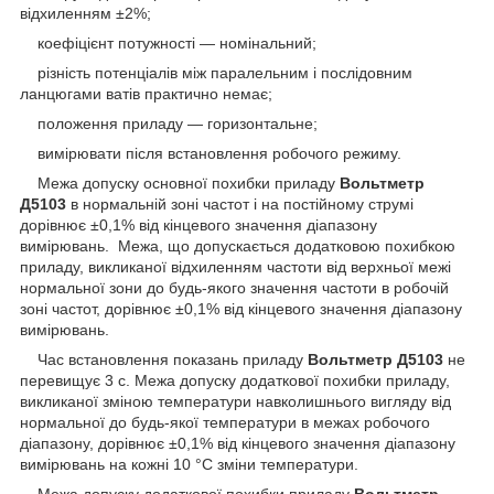
відхиленням ±2%;
коефіцієнт потужності — номінальний;
різність потенціалів між паралельним і послідовним
ланцюгами ватів практично немає;
положення приладу — горизонтальне;
вимірювати після встановлення робочого режиму.
Межа допуску основної похибки приладу
Вольтметр
Д5103
в нормальній зоні частот і на постійному струмі
дорівнює ±0,1% від кінцевого значення діапазону
вимірювань. Межа, що допускається додатковою похибкою
приладу, викликаної відхиленням частоти від верхньої межі
нормальної зони до будь-якого значення частоти в робочій
зоні частот, дорівнює ±0,1% від кінцевого значення діапазону
вимірювань.
Час встановлення показань приладу
Вольтметр Д5103
не
перевищує 3 с. Межа допуску додаткової похибки приладу,
викликаної зміною температури навколишнього вигляду від
нормальної до будь-якої температури в межах робочого
діапазону, дорівнює ±0,1% від кінцевого значення діапазону
вимірювань на кожні 10 °C зміни температури.