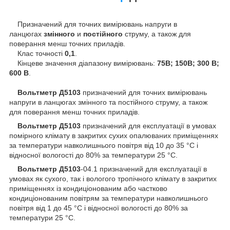
Призначений для точних вимірювань напруги в
ланцюгах
змінного
и
постійного
струму, а також для
поверання менш точних приладів.
Клас точності
0,1
.
Кінцеве значення діапазону вимірювань:
75В; 150В; 300 В;
600 В
.
Вольтметр Д5103
призначений для точних вимірювань
напруги в ланцюгах змінного та постійного струму, а також
для поверання менш точних приладів.
Вольтметр Д5103
призначений для експлуатації в умовах
помірного клімату в закритих сухих опалюваних приміщеннях
за температури навколишнього повітря від 10 до 35 °C і
відносної вологості до 80% за температури 25 °C.
Вольтметр Д5103
-04.1 призначений для експлуатації в
умовах як сухого, так і вологого тропічного клімату в закритих
приміщеннях із кондиціонованим або частково
кондиціонованим повітрям за температури навколишнього
повітря від 1 до 45 °C і відносної вологості до 80% за
температури 25 °C.