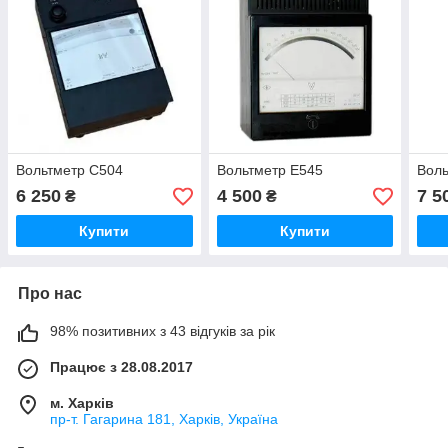
Вольтметр С504
Вольтметр Е545
Воль
6 250
4 500
7 5
₴
₴
Купити
Купити
Про нас
98% позитивних з 43 відгуків за рік
Працює з 28.08.2017
м. Харків
пр-т. Гагарина 181, Харків, Україна