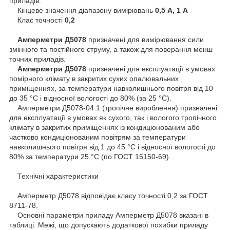
приладів.
Кінцеве значення діапазону вимірювань
0,5 А, 1 А
Клас точності
0,2
Амперметри Д5078
призначені для вимірювання сили
змінного та постійного струму, а також для поверання менш
точних приладів.
Амперметри
Д5078
призначені для експлуатації в умовах
помірного клімату в закритих сухих опалювальних
приміщеннях, за температури навколишнього повітря від 10
до 35 °C і відносної вологості до 80% (за 25 °C).
Амперметри Д5078-04.1 (тропічне вироблення) призначені
для експлуатації в умовах як сухого, так і вологого тропічного
клімату в закритих приміщеннях із кондиціонованим або
частково кондиціонованим повітрям за температури
навколишнього повітря від 1 до 45 °C і відносної вологості до
80% за температури 25 °C (по ГОСТ 15150-69).
Технічні характеристики
Амперметр Д5078 відповідає класу точності 0,2 за ГОСТ
8711-78.
Основні параметри приладу Амперметр Д5078 вказані в
таблиці. Межі, що допускають додаткової похибки приладу