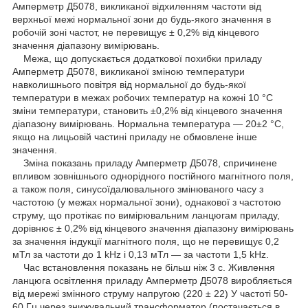
Амперметр Д5078, викликаної відхиленням частоти від
верхньої межі нормальної зони до будь-якого значення в
робочій зоні частот, не перевищує ± 0,2% від кінцевого
значення діапазону вимірювань.
Межа, що допускається додаткової похибки приладу
Амперметр Д5078, викликаної зміною температури
навколишнього повітря від нормальної до будь-якої
температури в межах робочих температур на кожні 10 °C
зміни температури, становить ±0,2% від кінцевого значення
діапазону вимірювань. Нормальна температура — 20±2 °C,
якщо на лицьовій частині приладу не обмовлене інше
значення.
Зміна показань приладу Амперметр Д5078, спричинене
впливом зовнішнього однорідного постійного магнітного поля,
а також поля, синусоїдалювального змінюваного часу з
частотою (у межах нормальної зони), однакової з частотою
струму, що протікає по вимірювальним ланцюгам приладу,
дорівнює ± 0,2% від кінцевого значення діапазону вимірювань
за значення індукції магнітного поля, що не перевищує 0,2
мТл за частоти до 1 kHz і 0,13 мТл — за частоти 1,5 kHz.
Час встановлення показань не більш ніж 3 с. Живлення
ланцюга освітлення приладу Амперметр Д5078 виробляється
від мережі змінного струму напругою (220 ± 22) У частоті 50-
60 Гц через знижувальний трансформатор (постачається в