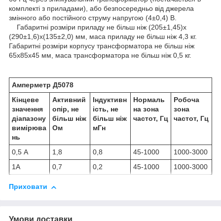
комплекті з приладами), або безпосередньо від джерела
змінного або постійного струму напругою (4±0,4) В.
Габаритні розміри приладу не більш ніж (205±1,45)х
(290±1,6)х(135±2,0) мм, маса приладу не більш ніж 4,3 кг.
Габаритні розміри корпусу трансформатора не більш ніж
65х85х45 мм, маса трансформатора не більш ніж 0,5 кг.
Амперметр Д5078
Кінцеве
Активний
Індуктивн
Нормаль
Робоча
значення
опір, не
ість, не
на зона
зона
діапазону
більш ніж
більш ніж
частот, Гц
частот, Гц
вимірюва
Ом
мГн
нь
0,5 А
1,8
0,8
45-1000
1000-3000
1А
0,7
0,2
45-1000
1000-3000
Приховати
Умови доставки