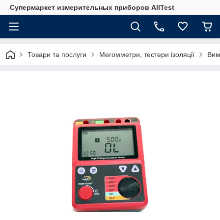
Супермаркет измерительных приборов AllTest
Товари та послуги
Мегомметри, тестери ізоляції
Вим