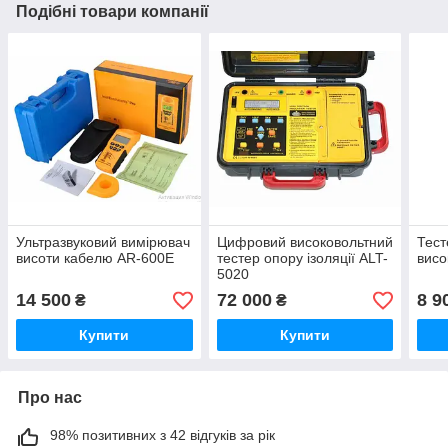
Подібні товари компанії
Ультразвуковий вимірювач
Цифровий високовольтний
Тест
висоти кабелю AR-600E
тестер опору ізоляції ALT-
висо
5020
14 500
72 000
8 9
₴
₴
Купити
Купити
Про нас
98% позитивних з 42 відгуків за рік