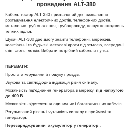
проведення ALT-380
Кабель-тестер ALT-380 призначений для визначення
розташування електричних дротів, телефонних дротів,
металевих труб опалення, трубопроводу, пошук пошкоджень
теплих підлог.
Шукач ALT-380 дає змогу знайти телефонні, мережеві,
коаксіальні та будь-які металеві дроти під землею, всередині
стін, стель, лотків. Вибрати потрібний кабель із пучка.
ПЕРЕВАГИ:
Простота керування й пошуку провдів.
Звукова та світлодіодна індикація рівня сигналу.
Можливість під'єднання генератора в мережу
під напругою
до 400 В.
Можливість відстеження одиничних і багатожильних кабелів.
Регульований рівень і чутливість сигналу в приймачі та
генераторі.
Перезаряджуваний акумулятор у генераторі.