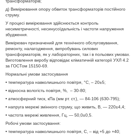
трансформаторів;
д) Вимірювання опору обвиток трансформаторів постійного
струму.
У процесі вимірювання здійснюється контроль
несиметричності, несинусоїдальність і частоти напруження
збудження.
Вимірювач призначений для технічного обслуговування,
ремонту, налагодження, випробувань силових
трансформаторів, як у лабораторних, так і в польових умовах.
Виготовлення виробу відповідає кліматичній категорії УХЛ 4.2
за ГОСТом 15150-69.
Нормальні умови застосування
• температура навколишнього повітря, °С, – 20
±5
;
• відносна вологість повітря, %, – 30-80;
• атмосферний тиск, кПа (мм рт. ст.), — 84-106 (630-795);
• напруга мережі змінного струму, що живить, В, — 220
±4,4
;
• частота мережі живлення, Гц, — 50,0
±0,5
.
Робочі умови застосування:
• температура навколишнього повітря, С, – від +5 до +40;