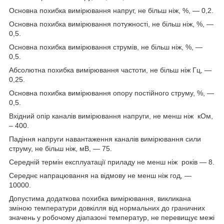
Основна похибка вимірювання напруг, не більш ніж, %, — 0,2.
Основна похибка вимірювання потужності, не більш ніж, %, —
0,5.
Основна похибка вимірювання струмів, не більш ніж, %, —
0,5.
Абсолютна похибка вимірювання частоти, не більш ніж Гц, —
0,25.
Основна похибка вимірювання опору постійного струму, %, —
0,5.
Вхідний опір каналів вимірювання напруги, не менш ніж кОм,
– 400.
Падіння напруги навантаження каналів вимірювання сили
струму, не більш ніж, мВ, — 75.
Середній термін експлуатації приладу не менш ніж років — 8.
Середнє напрацювання на відмову не менш ніж год, —
10000.
Допустима додаткова похибка вимірювання, викликана
зміною температури довкілля від нормальних до граничних
значень у робочому діапазоні температур, не перевищує межі