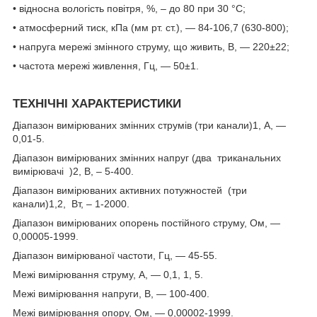
• відносна вологість повітря, %, – до 80 при 30 °C;
• атмосферний тиск, кПа (мм рт. ст.), — 84-106,7 (630-800);
• напруга мережі змінного струму, що живить, В, — 220
±22
;
• частота мережі живлення, Гц, — 50
±1
.
ТЕХНІЧНІ ХАРАКТЕРИСТИКИ
Діапазон вимірюваних змінних струмів (три канали)
1
, А, —
0,01-5.
Діапазон вимірюваних змінних напруг (два триканальних
вимірювачі )
2
, В, – 5-400.
Діапазон вимірюваних активних потужностей (три
канали)
1,2
, Вт, – 1-2000.
Діапазон вимірюваних опорень постійного струму, Ом, —
0,00005-1999.
Діапазон вимірюваної частоти, Гц, — 45-55.
Межі вимірювання струму, А, — 0,1, 1, 5.
Межі вимірювання напруги, В, — 100-400.
Межі вимірювання опору, Ом, — 0,00002-1999.