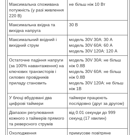
Максимальна споживана
не більш ніж 10 Вт
потужність (у разі живлення
220 В)
Максимальна вхідна та
30 В
вихідна напруга
Максимальний вхідний і
модель 30V 30A: 30 А
вихідний струм
модель 30V 60A: 60 А
модель 30V 120A: 120 А
Остаточне падіння напруги
модель 30V 30A: не більш
(за 100% навантаження) на
ніж 0.8В
ключових транзисторів і
модель 30V 60A: не більш
силових провідників
ніж 0.8В
приладу становить
модель 30V 120A: не більш
ніж 1В
У блоці вбудовані два
таймери працюють
цифрові таймери
послідовно (друг за другом)
Діапазон регулювання
від 0.01 секунди до 999
кожного з таймерів прямого
секунд (17 хвилин)
та реверсного струмів
Охолодження
примусове повітряне