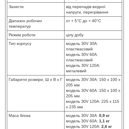
Захисти
від перепадів вхідної
напруги, перегрівання
Діапазон робочих
от + 5°C до + 40°C
температур
Режим роботи
цілу добу
Тип корпусу
модель 30V 30A:
пластмасовий
модель 30V 60A:
пластмасовий
модель 30V 120A:
металевий
Габаритні розміри, Ш х В х Г
модель 30V 30A: 150 х 100 х
205 мм
модель 30V 60A: 150 х 100 х
205 мм
модель 30V 120A: 225 х 115
х 235 мм
Маса блока
модель 30V 30A:
0,9 кг
модель 30V 60A:
1,1 кг
модель 30V 120A:
2,6 кг