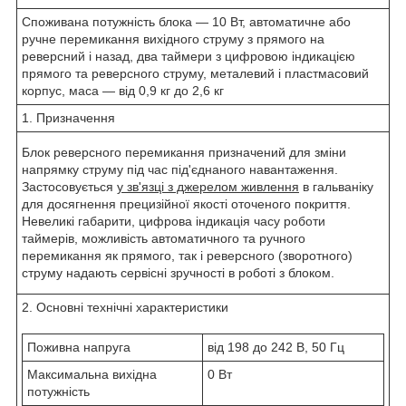
Споживана потужність блока — 10 Вт, автоматичне або
ручне перемикання вихідного струму з прямого на
реверсний і назад, два таймери з цифровою індикацією
прямого та реверсного струму, металевий і пластмасовий
корпус, маса — від 0,9 кг до 2,6 кг
1. Призначення
Блок реверсного перемикання призначений для зміни
напрямку струму під час під'єднаного навантаження.
Застосовується
у зв'язці з джерелом живлення
в гальваніку
для досягнення прецизійної якості оточеного покриття.
Невеликі габарити, цифрова індикація часу роботи
таймерів, можливість автоматичного та ручного
перемикання як прямого, так і реверсного (зворотного)
струму надають сервісні зручності в роботі з блоком.
2. Основні технічні характеристики
Поживна напруга
від 198 до 242 В, 50 Гц
Максимальна вихідна
0 Вт
потужність