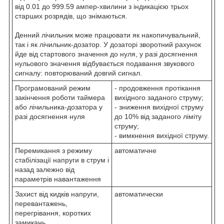
від 0.01 до 999.59 ампер-хвилини з індикацією трьох
старших розрядів, що знімаються.
Денний лічильник може працювати як накопичувальний,
так і як лічильник-дозатор. У дозаторі зворотний рахунок
йде від стартового значення до нуля, у разі досягнення
нульового значення відбувається подавання звукового
сигналу: повторюваний довгий сигнал.
Програмований режим
- продовження протікання
закінчення роботи таймера
вихідного заданого струму;
або лічильника-дозатора у
- зниження вихідної струму
разі досягнення нуля
до 10% від заданого ліміту
струму;
- вимкнення вихідної струму.
Перемикання з режиму
автоматичне
стабілізації напруги в струм і
назад залежно від
параметрів навантаження
Захист від кидків напруги,
автоматически
перевантажень,
перегрівання, коротких
замикань