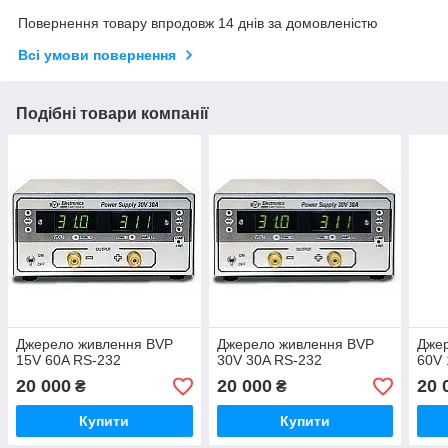
Повернення товару впродовж 14 днів за домовленістю
Всі умови повернення
Подібні товари компанії
Джерело живлення BVP
Джерело живлення BVP
Дже
15V 60A RS-232
30V 30A RS-232
60V 
20 000
20 000
20 
₴
₴
Купити
Купити