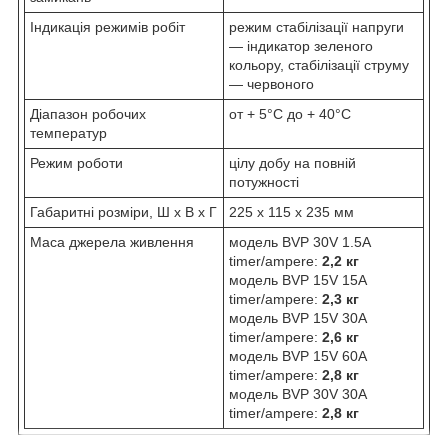
Індикація режимів робіт
режим стабілізації напруги
— індикатор зеленого
кольору, стабілізації струму
— червоного
Діапазон робочих
от + 5°C до + 40°C
температур
Режим роботи
цілу добу на повній
потужності
Габаритні розміри, Ш х В х Г
225 х 115 х 235 мм
Маса джерела живлення
модель BVP 30V 1.5A
timer/ampere:
2,2 кг
модель BVP 15V 15A
timer/ampere:
2,3 кг
модель BVP 15V 30A
timer/ampere:
2,6 кг
модель BVP 15V 60A
timer/ampere:
2,8 кг
модель BVP 30V 30A
timer/ampere:
2,8 кг