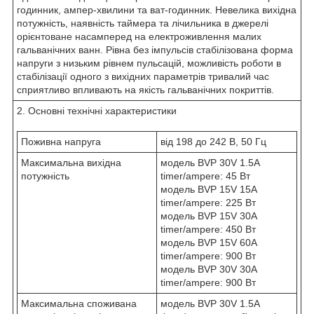
годинник, ампер-хвилини та ват-годинник. Невелика вихідна
потужність, наявність таймера та лічильника в джерелі
орієнтоване насамперед на електроживлення малих
гальванічних ванн. Рівна без імпульсів стабілізована форма
напруги з низьким рівнем пульсацій, можливість роботи в
стабілізації одного з вихідних параметрів тривалий час
сприятливо впливають на якість гальванічних покриттів.
2. Основні технічні характеристики
Поживна напруга
від 198 до 242 В, 50 Гц
Максимальна вихідна
модель BVP 30V 1.5A
потужність
timer/ampere: 45 Вт
модель BVP 15V 15A
timer/ampere: 225 Вт
модель BVP 15V 30A
timer/ampere: 450 Вт
модель BVP 15V 60A
timer/ampere: 900 Вт
модель BVP 30V 30A
timer/ampere: 900 Вт
Максимальна споживана
модель BVP 30V 1.5A