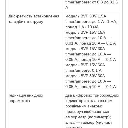
timer/ampere: от 0.3 до 31.5
A
Дискретність встановлення
модель BVP 30V 1.5A
та відбиття струму
timer/ampere: до 1 A - 1 мА,
понад 1 A - 10 мА
модель BVP 15V 15A
timer/ampere: до 10 A —
0.01 А, понад 10 A — 0.1 А
модель BVP 15V 30A
timer/ampere: до 10 A —
0.05 А, понад 10 A — 0.1 А
модель BVP 15V 60A
timer/ampere: 0.1 А
модель BVP 30V 30A
timer/ampere: до 10 A —
0.05 А, понад 10 A — 0.1 А
Індикація вихідних
два цифрових трирозрядних
параметрів
індикатори з плавальним
роздільним знаком:
праворуч відбиваються
амперметр (вольтметр);
зліва — таймер (чисник і
ватметр)