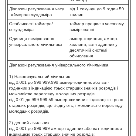
Діапазон регулювання часу
від 1 секунди до 9 годин 59
таймера/секундоміра
хвилин
Особливості таймера/
таймер працює в часовому
секундоміра
вимірюванні
Одиниця вимірювання
ампер-годинник; ампер-
універсального лічильника
хвилини; ват-годинник у
десятичній системі
обчислення
Діапазон регулювання універсального лічильника:
1) Накопичувальний лічильник:
від 0.001 до 999 999.999 ампер-годинник або ват-
годинник з індикацією трьох старших значків розрядів і
можливістю перегляду молодших розрядів;
від 0.01 до 999 999.59 ампер-хвилини з індикацією трьох
старших розрядів, що з'єднують, і можливістю перегляду
молодших розрядів.
2) денний лічильник:
від 0.001 до 999.999 ампер-годинник або ват-годинник з
індикацією трьох старших значків розрядів;