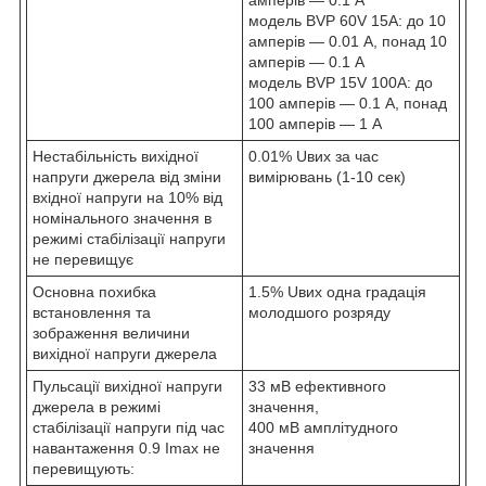
модель BVP 60V 15A: до 10
амперів — 0.01 А, понад 10
амперів — 0.1 А
модель BVP 15V 100A: до
100 амперів — 0.1 А, понад
100 амперів — 1 А
Нестабільність вихідної
0.01% Uвих за час
напруги джерела від зміни
вимірювань (1-10 сек)
вхідної напруги на 10% від
номінального значення в
режимі стабілізації напруги
не перевищує
Основна похибка
1.5% Uвих одна градація
встановлення та
молодшого розряду
зображення величини
вихідної напруги джерела
Пульсації вихідної напруги
33 мВ ефективного
джерела в режимі
значення,
стабілізації напруги під час
400 мВ амплітудного
навантаження 0.9 Imax не
значення
перевищують: