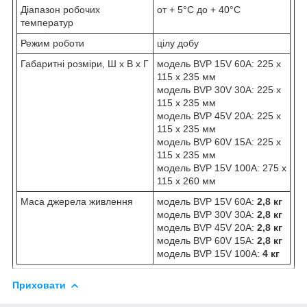
Діапазон робочих
от + 5°C до + 40°C
температур
Режим роботи
цілу добу
Габаритні розміри, Ш х В х Г
модель BVP 15V 60A: 225 х
115 х 235 мм
модель BVP 30V 30A: 225 х
115 х 235 мм
модель BVP 45V 20A: 225 х
115 х 235 мм
модель BVP 60V 15A: 225 х
115 х 235 мм
модель BVP 15V 100A: 275 х
115 х 260 мм
Маса джерела живлення
модель BVP 15V 60A:
2,8 кг
модель BVP 30V 30A:
2,8 кг
модель BVP 45V 20A:
2,8 кг
модель BVP 60V 15A:
2,8 кг
модель BVP 15V 100A:
4 кг
Приховати