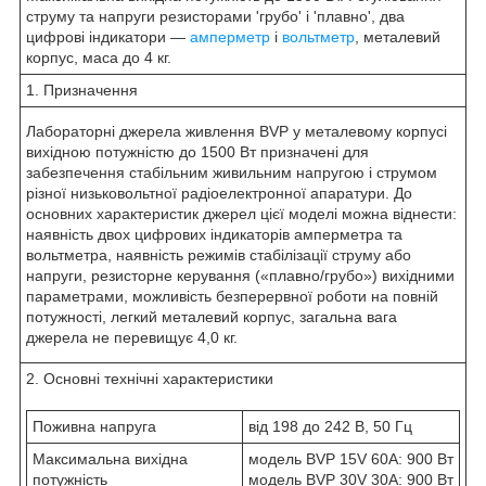
струму та напруги резисторами 'грубо' і 'плавно', два
цифрові індикатори —
амперметр
і
вольтметр
, металевий
корпус, маса до 4 кг.
1. Призначення
Лабораторні джерела живлення BVP у металевому корпусі
вихідною потужністю до 1500 Вт призначені для
забезпечення стабільним живильним напругою і струмом
різної низьковольтної радіоелектронної апаратури. До
основних характеристик джерел цієї моделі можна віднести:
наявність двох цифрових індикаторів амперметра та
вольтметра, наявність режимів стабілізації струму або
напруги, резисторне керування («плавно/грубо») вихідними
параметрами, можливість безперервної роботи на повній
потужності, легкий металевий корпус, загальна вага
джерела не перевищує 4,0 кг.
2. Основні технічні характеристики
Поживна напруга
від 198 до 242 В, 50 Гц
Максимальна вихідна
модель BVP 15V 60A: 900 Вт
потужність
модель BVP 30V 30A: 900 Вт