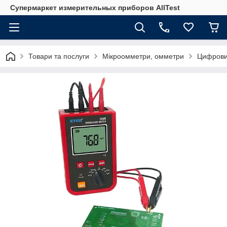
Супермаркет измерительных приборов AllTest
Товари та послуги
Мікроомметри, омметри
Цифрови