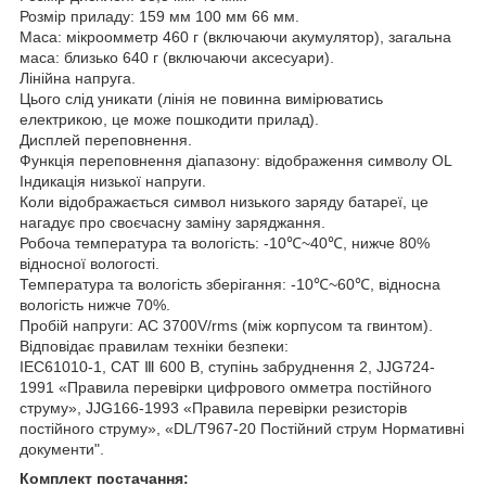
Розмір приладу: 159 мм 100 мм 66 мм.
Маса: мікроомметр 460 г (включаючи акумулятор), загальна
маса: близько 640 г (включаючи аксесуари).
Лінійна напруга.
Цього слід уникати (лінія не повинна вимірюватись
електрикою, це може пошкодити прилад).
Дисплей переповнення.
Функція переповнення діапазону: відображення символу OL
Індикація низької напруги.
Коли відображається символ низького заряду батареї, це
нагадує про своєчасну заміну заряджання.
Робоча температура та вологість: -10℃~40℃, нижче 80%
відносної вологості.
Температура та вологість зберігання: -10℃~60℃, відносна
вологість нижче 70%.
Пробій напруги: AC 3700V/rms (між корпусом та гвинтом).
Відповідає правилам техніки безпеки:
IEC61010-1, CAT Ⅲ 600 В, ступінь забруднення 2, JJG724-
1991 «Правила перевірки цифрового омметра постійного
струму», JJG166-1993 «Правила перевірки резисторів
постійного струму», «DL/T967-20 Постійний струм Нормативні
документи".
Комплект постачання: