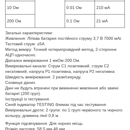
10 Ом
0.01 Ом
210 мA
200 Ом
0.1 Ом
21 мA
Загальні характеристики:
Живлення: Літієва батарея постійного струму 3,7 В 7000 мАг.
Тестовий струм: ≤5А.
Метод виміру: Точний чотирипровідний метод, 2-стороннє
АЦП одночасно.
Діапазон вимірювання 1 мкОм-200 Ом.
Вимірювальні канали: Струм C1 позитивний, струм C2
негативний, напруга P1 позитивна, напруга P2 негативна
Швидкість вимірювання: 2 рази/секунду.
Сховище даних.
Дані не будуть втрачені при вимкненні живлення або заміні
батареї (200 груп).
Інструкції із тестування.
Синій індикатор TESTING блимає під час тестування.
Вимірювальні дроти: 2 групи: по 1 групі червоного та чорного
кольору, довжина лінії 0,8 м.
Функція підсвічування. Для чорних місць.
Розмір дисплея: 58,5 мм 46 мм.