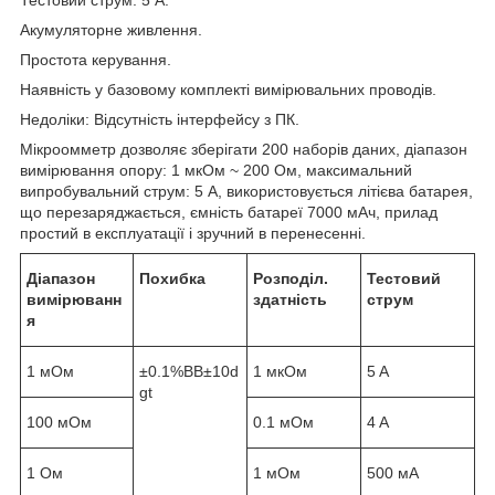
Акумуляторне живлення.
Простота керування.
Наявність у базовому комплекті вимірювальних проводів.
Недоліки: Відсутність інтерфейсу з ПК.
Мікроомметр дозволяє зберігати 200 наборів даних, діапазон
вимірювання опору: 1 мкОм ~ 200 Ом, максимальний
випробувальний струм: 5 А, використовується літієва батарея,
що перезаряджається, ємність батареї 7000 мАч, прилад
простий в експлуатації і зручний в перенесенні.
Діапазон
Похибка
Розподіл.
Тестовий
вимірюванн
здатність
струм
я
1 мОм
±0.1%ВВ±10d
1 мкОм
5 A
gt
100 мОм
0.1 мОм
4 A
1 Ом
1 мОм
500 мA