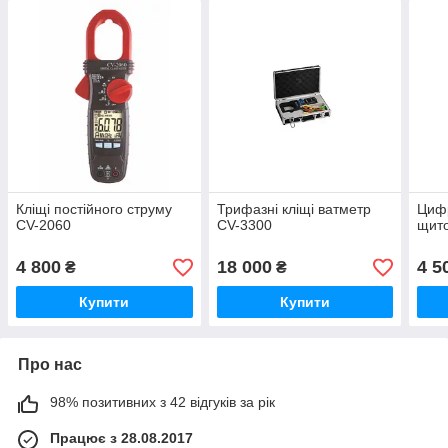
Кліщі постійного струму
Трифазні кліщі ватметр
Циф
CV-2060
CV-3300
щит
4 800
18 000
4 5
₴
₴
Купити
Купити
Про нас
98% позитивних з 42 відгуків за рік
Працює з 28.08.2017