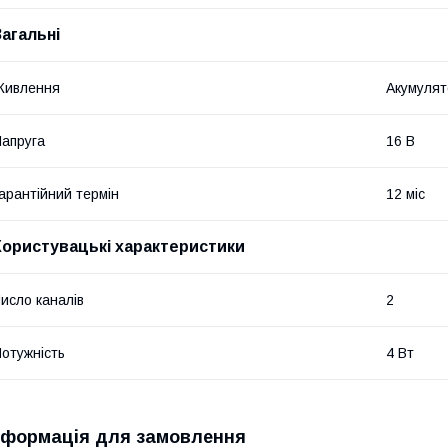
Загальні
Живлення
Акумулят
апруга
16 В
арантійний термін
12 міс
Користувацькі характеристики
исло каналів
2
отужність
4 Вт
нформація для замовлення