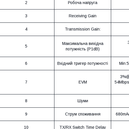
2
Робоча напруга
3
Receiving Gain
4
Transmission Gain:
Максимальна вихідна
5
потужність (P1dB)
6
Вхідний тригер потужності
Min:
3%@
7
EVM
54Mbp
8
Шуми
9
Струм споживання
680mA
10
TX/RX Switch Time Delay