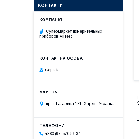
КОНТАКТИ
Супермаркет измерительных
приборов AllTest
Сергей
П
К
пр-т. Гагарина 181, Харків, Україна
+380 (97) 570-59-37