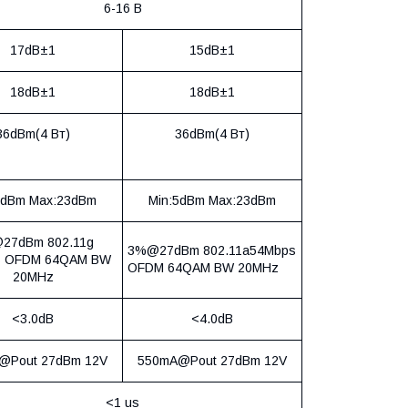
6-16 В
17dB±1
15dB±1
18dB±1
18dB±1
36dBm(4 Вт)
36dBm(4 Вт)
5dBm Max:23dBm
Min:5dBm Max:23dBm
27dBm 802.11g
3%@27dBm 802.11a54Mbps
s OFDM 64QAM BW
OFDM 64QAM BW 20MHz
20MHz
<3.0dB
<4.0dB
@Pout 27dBm 12V
550mA@Pout 27dBm 12V
<1 us