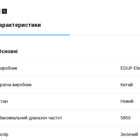
арактеристики
Основні
иробник
EDUP Ele
раїна виробник
Китай
Стан
Новий
аксимальний діапазон частот
5850
олір
Зелений