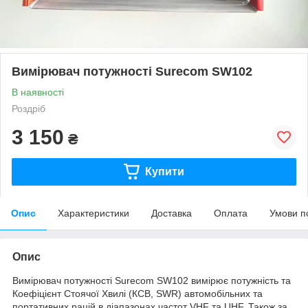
Вимірювач потужності Surecom SW102
В наявності
Роздріб
3 150
₴
Купити
Опис
Характеристики
Доставка
Оплата
Умови п
Опис
Вимірювач потужності Surecom SW102 вимірює потужність та
Коефіцієнт Стоячої Хвилі (КСВ, SWR) автомобільних та
портативних рацій в діапазонах частот VHF та UHF. Також за