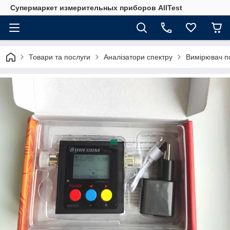
Супермаркет измерительных приборов AllTest
Товари та послуги
Аналізатори спектру
Вимірювач п