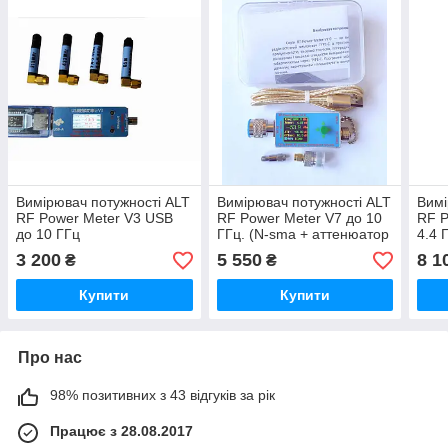
Вимірювач потужності ALT
Вимірювач потужності ALT
Вимі
RF Power Meter V3 USB
RF Power Meter V7 до 10
RF P
до 10 ГГц
ГГц. (N-sma + аттенюатор
4.4 
2 Вт)
3 200
5 550
8 1
₴
₴
Купити
Купити
Про нас
98% позитивних з 43 відгуків за рік
Працює з 28.08.2017