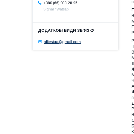
п
+380 (66) 033-28-95
Signal / Watsap
П
В
М
П
Р
Р
alltestua@gmail.com
Т
В
М
І
Ж
М
Ч
А
Ж
п
Д
Р
В
С
Б
К