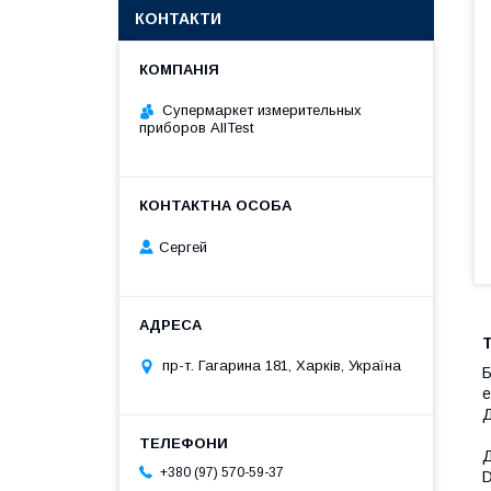
КОНТАКТИ
Супермаркет измерительных
приборов AllTest
Сергей
Т
пр-т. Гагарина 181, Харків, Україна
Б
е
Д
Д
+380 (97) 570-59-37
D