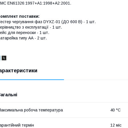
MC EN61326:1997+A1:1998+A2:2001.
Комплект поставки:
естер чергування фаз DYXZ-01 (ДО 600 В) - 1 шт.
ерівництво з експлуатації - 1 шт.
ейс для переноски - 1 шт.
атарейка типу АА - 2 шт.
арактеристики
Загальні
аксимальна робоча температура
40 °С
арантійний термін
12 міс