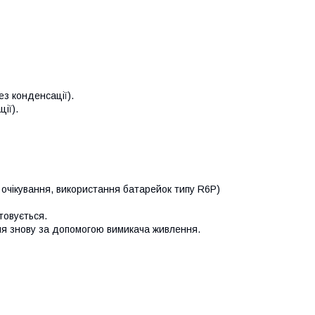
з конденсації).
ії).
очікування, використання батарейок типу R6P)
товується.
ня знову за допомогою вимикача живлення.