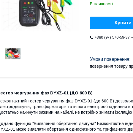
В наявності
Купити
+380 (97) 570-59-37
повернення товару п
естер чергування фаз DYXZ-01 (ДО 600 В)
езконтактний тестер чергування фаз DYXZ-01 (до 600 В) дозволяє
лектродвигунів, трансформаторів та іншого електрообладнання в
остатньо накинути зажими на кабелі, не потрібно знімати ізоляцію 
одано функцію "Виявлення обертання двигуна" Безконтактна індик
YXZ-01 може виявляти обертання однофазного та трифазного двиг