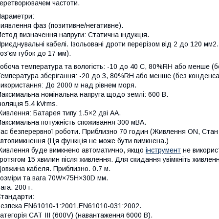
еретворювачем частоти.
араметри:
иявлення фаз (позитивне/негативне).
етод визначення напруги: Статична індукція.
риєднувальні кабелі. Ізольовані дроти перерізом від 2 до 120 мм2.
оз'єм губок до 17 мм).
обоча температура та вологість: -10 до 40 С, 80%RH або менше (бе
емпература зберігання: -20 до З, 80%RH або менше (без конденсац
икористання: До 2000 м над рівнем моря.
аксимальна номінальна напруга щодо землі: 600 В.
золяція 5.4 kVrms.
ивлення: Батарея типу 1.5×2 дві AA.
аксимальна потужність споживання 300 мВА.
ас безперервної роботи. Приблизно 70 годин (Живлення ON, Стан 
втовимкнення (Ця функція не може бути вимкнена.)
ивлення буде вимкнено автоматично, якщо
інструмент
не викорис
ротягом 15 хвилин після живлення. Для скидання увімкніть живлен
овжина кабеля. Приблизно. 0.7 м.
озміри та вага 70W×75H×30D мм.
ага. 200 г.
тандарти:
езпека EN61010-1:2001,EN61010-031:2002.
атегорія CAT III (600V) (навантаження 6000 В).