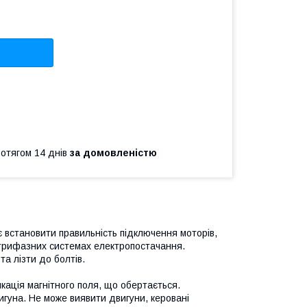
ротягом 14 днів
за домовленістю
 встановити правильність підключення моторів,
 трифазних системах електропостачання.
та лізти до болтів.
ація магнітного поля, що обертається.
уна. Не може виявити двигуни, керовані