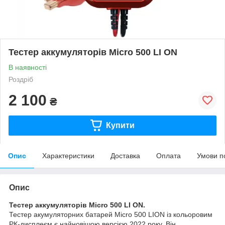
Тестер аккумуляторів Micro 500 LI ON
В наявності
Роздріб
2 100
₴
Купити
Опис
Характеристики
Доставка
Оплата
Умови п
Опис
Тестер аккумуляторів Micro 500 LI ON.
Тестер акумуляторних батарей Micro 500 LION із кольоровим
РК-дисплеєм є найновішою версією 2022 року. Він