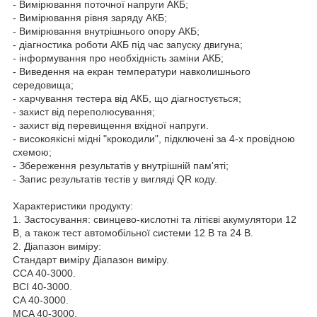
- Вимірювання поточної напруги АКБ;
- Вимірювання рівня заряду АКБ;
- Вимірювання внутрішнього опору АКБ;
- діагностика роботи АКБ під час запуску двигуна;
- інформування про необхідність заміни АКБ;
- Виведення на екран температури навколишнього
середовища;
- харчування тестера від АКБ, що діагностується;
- захист від переполюсування;
- захист від перевищення вхідної напруги.
- високоякісні мідні "крокодили", підключені за 4-х провідною
схемою;
- Збереження результатів у внутрішній пам'яті;
- Запис результатів тестів у вигляді QR коду.
Характеристики продукту:
1. Застосування: свинцево-кислотні та літієві акумулятори 12
В, а також тест автомобільної системи 12 В та 24 В.
2. Діапазон виміру:
Стандарт виміру Діапазон виміру.
CCA 40-3000.
BCI 40-3000.
CA 40-3000.
MCA 40-3000.