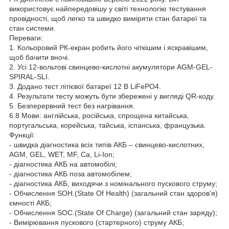
використовує найпередовішу у світі технологію тестування
провідності, щоб легко та швидко виміряти стан батареї та
стан системи.
Переваги:
1. Кольоровий РК-екран робить його чіткішим і яскравішим,
щоб бачити вночі.
2. Усі 12-вольтові свинцево-кислотні акумулятори AGM-GEL-
SPIRAL-SLI.
3. Додано тест літієвої батареї 12 В LiFePO4.
4. Результати тесту можуть бути збережені у вигляді QR-коду.
5. Безперервний тест без нагрівання.
6.8 Мови: англійська, російська, спрощена китайська,
португальська, корейська, тайська, іспанська, французька.
Функції:
- швидка діагностика всіх типів АКБ – свинцево-кислотних,
AGM, GEL, WET, MF, Са, Li-Ion;
- діагностика АКБ на автомобілі;
- діагностика АКБ поза автомобілем;
- діагностика АКБ, виходячи з номінального пускового струму;
- Обчислення SOH.(State Of Health) (загальний стан здоров'я)
ємності АКБ;
- Обчислення SOC.(State Of Charge) (загальний стан заряду);
- Вимірювання пускового (стартерного) струму АКБ;