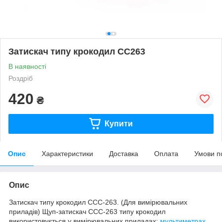
Затискач типу крокодил CC263
В наявності
Роздріб
420
₴
Купити
Опис
Характеристики
Доставка
Оплата
Умови п
Опис
Затискач типу крокодил CCC-263. (Для вимірювальних
приладів) Щуп-затискач CCC-263 типу крокодил
використовується у вимірювальних приладах:
мультиметрах
,