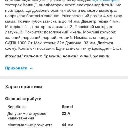
тестерах ізоляції, аналізаторах якості електроенергії та інших
приладах, що дозволяє охопити об'єкти великого діаметра,
наприклад болтові з'єднання. Універсальний роз'єм 4 мм типу
мама. Розчин губок затискача до 44 мм. Діаметр гнізда 4 мм.
Матеріал: 1. Ізолятор: пластмаса. 2. Провідний матеріал:
латунь. 3. Покриття: позолочений нікель. Можливі кольори:
зелений, червоний, чорний, жовтий. Номінальна напруга:
CATIII 1000 Ст. Max. струм: 32A Довжина: 93 мм. Дивіться
схему. Комплект поставки: Щуп-затискач типу крокодил - 1 шт.
Можливі кольори: Красний, чорний, синій, жовтий.
Приховати
Характеристики
Основні атрибути
Виробник
Sonel
Допустиме струмове
32 А
навантаження
Максимальне розкриття
44 мм