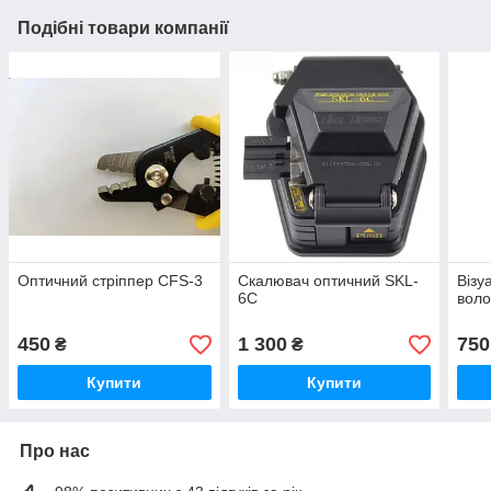
Подібні товари компанії
Оптичний стріппер CFS-3
Скалювач оптичний SKL-
Візу
6C
воло
450
1 300
750
₴
₴
Купити
Купити
Про нас