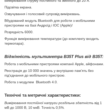
Вимірювання струму постійного та змінного до 20 А.
Підсвітка екрана.
Озвучування і голосовий супровід вимірювань.
Вбудований модуль Bluetooth для роботи з мобільними
пристроями на базі Андроїд і ІОС (Apple)/
Розрядність 6000.
Функція вимірювання температури (до комплекту входить
термопара).
Відмінність мультиметра B35T Plus від B35T:
Робота з мобільними пристроями компанії Apple, айфонами.
Реєстрація до 10 000 значень у внутрішню пам'ять без
під'єднання до мобільного пристрою.
Робота з модулем Bluetooth 4.0.
Технічні та метричні характеристики:
Вимірювання постійної напруги роздільна здатність
від 1
мВ до 1000 В, 10 мкВ. Точність 0,5%.