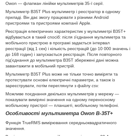
Owon — флагман лінійки мультиметрів 35-ї серії.
Мультиметр B35T Plus мультиметр і реєстратор в одному
приладі. Він дає змогу працювати з різними Android
пристроями та пристроями компанії Apple.
Реєстрація електричних характеристик у мультиметрі В35Т+
відбувається в такий спосіб: після з'єднання мультиметра та
мобільного пристрою в програмі задається інтервал
реєстрації (від 1 сек) і кількість реєстрацій (до 10 000 значень і
до 168 годин) і запускається реєстрація. Після повторного
під'єднання до мультиметра B35T збережені дані можна
завантажити в мобільний пристрій.
Мультиметр B35T Plus може не тільки точно виміряти та
протестувати основні електричні параметри, а також із
зареєструвати, потім переглянути з файлу
csv
.
Можливе поєднання декількох мультиметрів у мережу —
показувати виміряні значення на одному переносному
мобільному пристрої — планшеті, мобільному телефоні.
Особливості мультиметра Owon B-35T+
Функція TrueRMS вимірювання середньоквадратичного
значення.