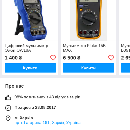
Цифровий мультиметр
Мультиметр Fluke 15B
Муль
Owon OW18A
MAX
B35T
1 400
6 500
2 6
₴
₴
Купити
Купити
Про нас
98% позитивних з 43 відгуків за рік
Працює з 28.08.2017
м. Харків
пр-т. Гагарина 181, Харків, Україна