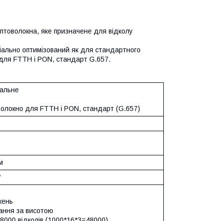
оптоволокна, яке призначене для відколу
пеціально оптимізований як для стандартного
я для FTTH і PON, стандарт G.657.
уальне
волокно для FTTH і PON, стандарт (G.657)
м
°
жень
ання за висотою
8000 відколів (1000*16*3=48000)