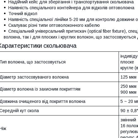
Надійний кейс для зберігання і транспортування скольювача
Наявність спеціального контейнера для відколів оптоволокна
Точний відкол
Наявність спеціальної лінійки 5-20 мм для контролю довжини 
Скалуває різні типи оптоволоконного кабелю
Спеціальний універсальний притискач (optical fiber fixture), с
волокна, так і для плоских і круглих волокон, що застосовуютьс
Характеристики скольювача
індивід
Тип волокна, що застосовується
плоске
кругле (
Діаметр застосовуваного волокна
125 мкм
250 мкм
Діаметр волокна із захисним покриттям
900 мкм
Довжина очищеного від покриття волокна
5 ~ 20 м
Середній кут скола
90 ± 0,8
змінний
16 поло
Ніж
регулюв
ресурс 4