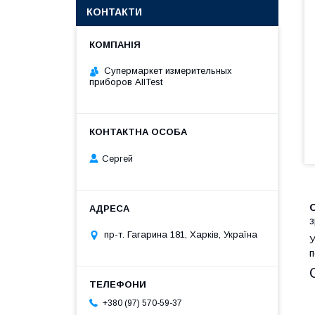
КОНТАКТИ
Супермаркет измерительных
приборов AllTest
Сергей
з
пр-т. Гагарина 181, Харків, Україна
У
п
+380 (97) 570-59-37