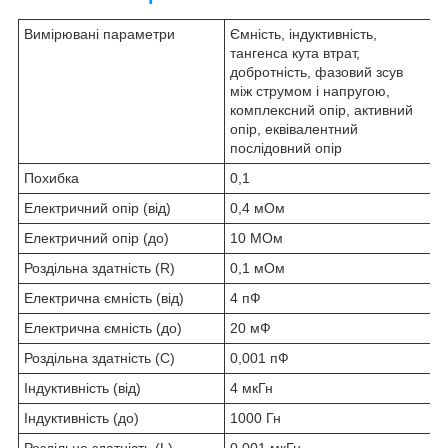
Вимірювані параметри
Ємність, індуктивність,
тангенса кута втрат,
добротність, фазовий зсув
між струмом і напругою,
комплексний опір, активний
опір, еквівалентний
послідовний опір
Похибка
0,1
Електричний опір (від)
0,4 мОм
Електричний опір (до)
10 МОм
Роздільна здатність (R)
0,1 мОм
Електрична ємність (від)
4 пФ
Електрична ємність (до)
20 мФ
Роздільна здатність (C)
0,001 пФ
Індуктивність (від)
4 мкГн
Індуктивність (до)
1000 Гн