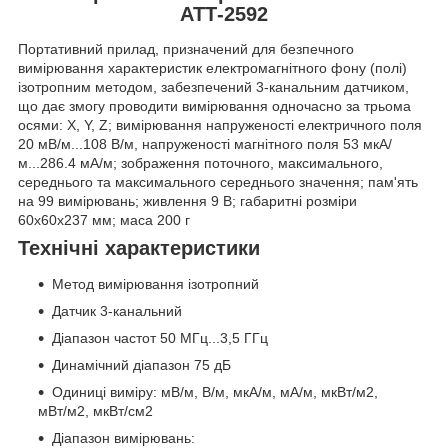
АТТ-2592
Портативний прилад, призначений для безпечного
вимірювання характеристик електромагнітного фону (полі)
ізотропним методом, забезпечений 3-канальним датчиком,
що дає змогу проводити вимірювання одночасно за трьома
осями: X, Y, Z; вимірювання напруженості електричного поля
20 мВ/м...108 В/м, напруженості магнітного поля 53 мкА/
м...286.4 мА/м; зображення поточного, максимального,
середнього та максимального середнього значення; пам'ять
на 99 вимірювань; живлення 9 В; габаритні розміри
60х60х237 мм; маса 200 г
Технічні характеристики
Метод вимірювання ізотропний
Датчик 3-канальний
Діапазон частот 50 МГц...3,5 ГГц
Динамічний діапазон 75 дБ
Одиниці виміру: мВ/м, В/м, мкА/м, мА/м, мкВт/м2,
мВт/м2, мкВт/см2
Діапазон вимірювань: