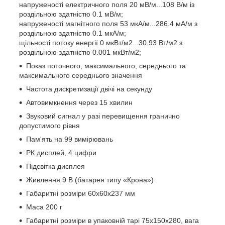
напруженості електричного поля 20 мВ/м...108 В/м із
роздільною здатністю 0.1 мВ/м;
напруженості магнітного поля 53 мкА/м...286.4 мА/м з
роздільною здатністю 0.1 мкА/м;
щільності потоку енергії 0 мкВт/м2...30.93 Вт/м2 з
роздільною здатністю 0.001 мкВт/м2;
Показ поточного, максимального, середнього та
максимального середнього значення
Частота дискретизації двічі на секунду
Автовимкнення через 15 хвилин
Звуковий сигнал у разі перевищення гранично
допустимого рівня
Пам'ять на 99 вимірювань
РК дисплей, 4 цифри
Підсвітка дисплея
Живлення 9 В (батарея типу «Крона»)
Габаритні розміри 60х60х237 мм
Маса 200 г
Габаритні розміри в упаковній тарі 75х150х280, вага