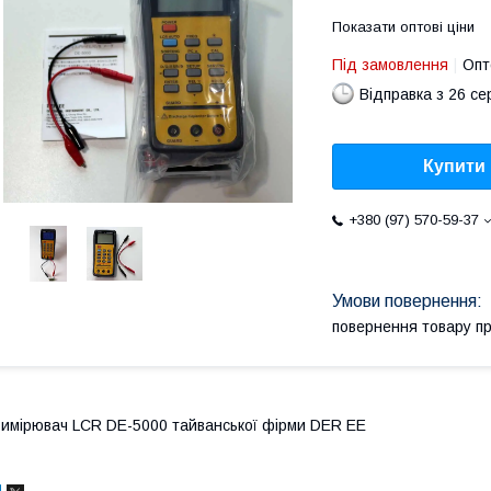
Показати оптові ціни
Під замовлення
Опт
Відправка з 26 се
Купити
+380 (97) 570-59-37
повернення товару п
имірювач LCR DE-5000 тайванської фірми DER EE